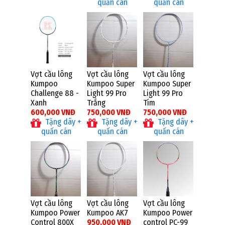
quấn cán
quấn cán
Vợt cầu lông
Vợt cầu lông
Vợt cầu lông
Kumpoo
Kumpoo Super
Kumpoo Super
Challenge 88 -
Light 99 Pro
Light 99 Pro
Xanh
Trắng
Tím
600,000 VNĐ
750,000 VNĐ
750,000 VNĐ
Tặng dây +
Tặng dây +
Tặng dây +
quấn cán
quấn cán
quấn cán
Vợt cầu lông
Vợt cầu lông
Vợt cầu lông
Kumpoo Power
Kumpoo AK7
Kumpoo Power
Control 800X
950,000 VNĐ
control PC-99