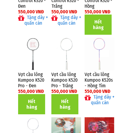
Control K520 -
Control K520 -
Control K520 -
Đen
Trắng
Hồng
550,000 VNĐ
550,000 VNĐ
550,000 VNĐ
Tặng dây +
Tặng dây +
Hết
quấn cán
quấn cán
hàng
Vợt cầu lông
Vợt cầu lông
Vợt cầu lông
Kumpoo K520
Kumpoo K520
Kumpoo K520s
Pro - Đen
Pro - Trắng
- Hồng Tím
550,000 VNĐ
550,000 VNĐ
550,000 VNĐ
Tặng dây +
Hết
Hết
quấn cán
hàng
hàng