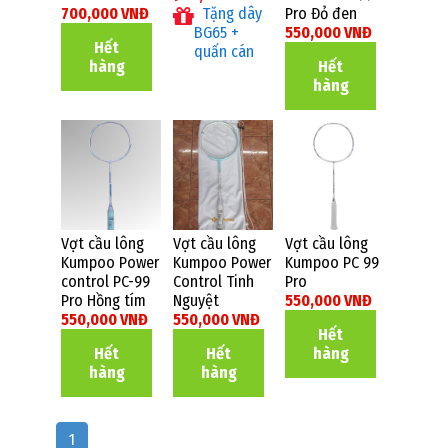
700,000 VNĐ
Tặng dây
Pro Đỏ đen
BG65 +
550,000 VNĐ
Hết
quấn cán
hàng
Hết
hàng
Vợt cầu lông
Vợt cầu lông
Vợt cầu lông
Kumpoo Power
Kumpoo Power
Kumpoo PC 99
control PC-99
Control Tinh
Pro
Pro Hồng tím
Nguyệt
550,000 VNĐ
550,000 VNĐ
550,000 VNĐ
Hết
Hết
Hết
hàng
hàng
hàng
1