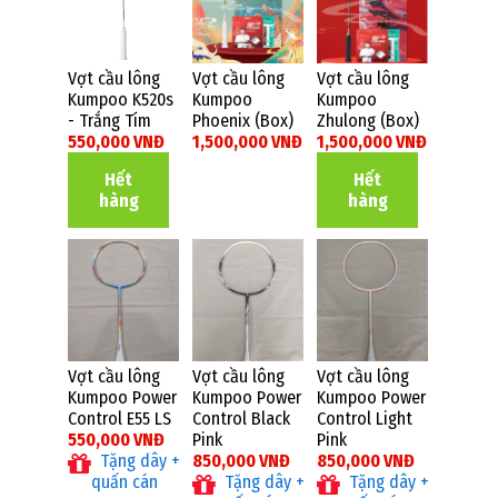
Vợt cầu lông
Vợt cầu lông
Vợt cầu lông
Kumpoo K520s
Kumpoo
Kumpoo
- Trắng Tím
Phoenix (Box)
Zhulong (Box)
550,000 VNĐ
1,500,000 VNĐ
1,500,000 VNĐ
Hết
Hết
hàng
hàng
Vợt cầu lông
Vợt cầu lông
Vợt cầu lông
Kumpoo Power
Kumpoo Power
Kumpoo Power
Control E55 LS
Control Black
Control Light
550,000 VNĐ
Pink
Pink
Tặng dây +
850,000 VNĐ
850,000 VNĐ
quấn cán
Tặng dây +
Tặng dây +