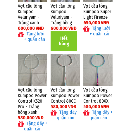
Vợt cầu lông
Vợt cầu lông
Vợt cầu lông
Kumpoo
Kumpoo
Kumpoo Super
Veluriyam -
Veluriyam -
Light Firenze
Trắng xanh
Trắng hồng
650,000 VNĐ
600,000 VNĐ
600,000 VNĐ
Tặng lưới
Tặng lưới
+ quấn cán
Hết
+ quấn cán
hàng
Vợt cầu lông
Vợt cầu lông
Vợt cầu lông
Kumpoo Power
Kumpoo Power
Kumpoo Power
Control K520
Control 80CC
Control 80XX
Pro - Trắng
580,000 VNĐ
580,000 VNĐ
hồng xanh
Tặng dây +
Tặng dây +
580,000 VNĐ
quấn cán
quấn cán
Tặng dây +
quấn cán