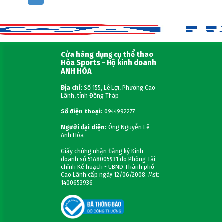
Cửa hàng dụng cụ thể thao
Hòa Sports - Hộ kinh doanh
ANH HÒA
Địa chỉ:
Số 155, Lê Lợi, Phường Cao
Lãnh, tỉnh Đồng Tháp
Số điện thoại:
0944992277
Người đại diện:
Ông Nguyễn Lê
Anh Hòa
Giấy chứng nhận Đăng ký Kinh
doanh số 51A8005931 do Phòng Tài
chính Kế hoạch - UBND Thành phố
Cao Lãnh cấp ngày 12/06/2008. Mst:
1400653936