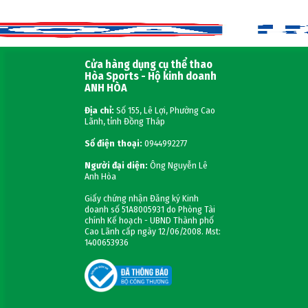
Cửa hàng dụng cụ thể thao
Hòa Sports - Hộ kinh doanh
ANH HÒA
Địa chỉ:
Số 155, Lê Lợi, Phường Cao
Lãnh, tỉnh Đồng Tháp
Số điện thoại:
0944992277
Người đại diện:
Ông Nguyễn Lê
Anh Hòa
Giấy chứng nhận Đăng ký Kinh
doanh số 51A8005931 do Phòng Tài
chính Kế hoạch - UBND Thành phố
Cao Lãnh cấp ngày 12/06/2008. Mst:
1400653936