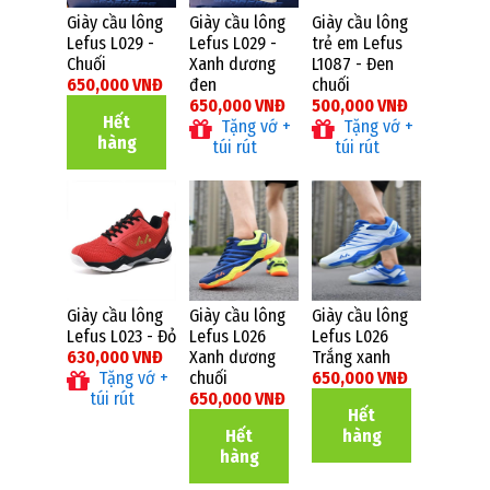
Giày cầu lông
Giày cầu lông
Giày cầu lông
Lefus L029 -
Lefus L029 -
trẻ em Lefus
Chuối
Xanh dương
L1087 - Đen
650,000 VNĐ
đen
chuối
650,000 VNĐ
500,000 VNĐ
Hết
Tặng vớ +
Tặng vớ +
hàng
túi rút
túi rút
Giày cầu lông
Giày cầu lông
Giày cầu lông
Lefus L023 - Đỏ
Lefus L026
Lefus L026
630,000 VNĐ
Xanh dương
Trắng xanh
Tặng vớ +
chuối
650,000 VNĐ
túi rút
650,000 VNĐ
Hết
Hết
hàng
hàng